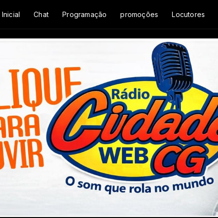
Inicial
Chat
Programação
promoções
Locutores