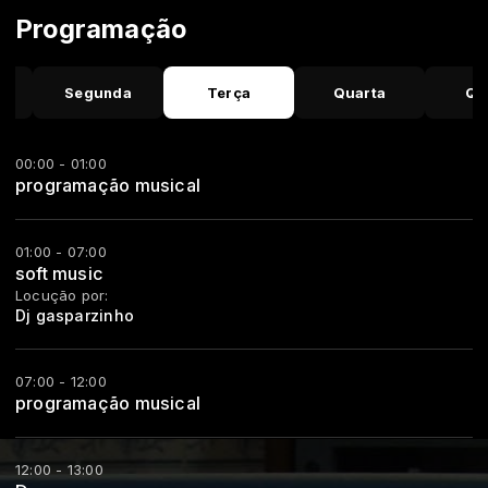
Programação
o
Segunda
Terça
Quarta
Qu
00:00 - 01:00
programação musical
01:00 - 07:00
soft music
Locução por:
Dj gasparzinho
07:00 - 12:00
programação musical
12:00 - 13:00